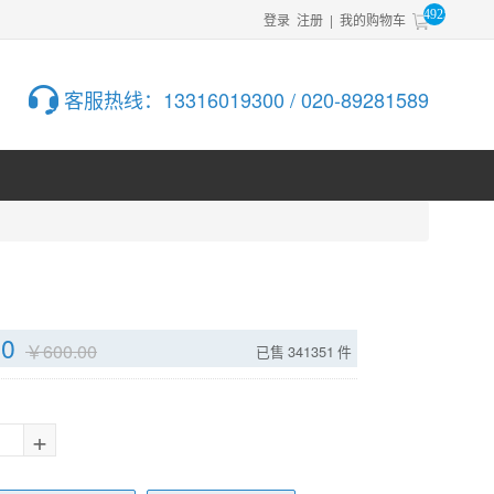
49256
登录
注册
|
我的购物车
客服热线：
13316019300 / 020-89281589
00
￥
600.00
已售
341351
件
+