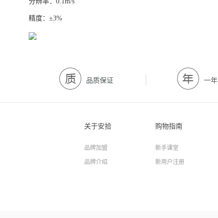
分辨率：
0.1m/s
精度：
±3%
|
品质保证
一年
关于安拾
购物指南
品牌加盟
新手课堂
品牌介绍
新用户注册