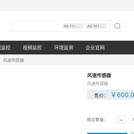
AS-101塔吊防碰撞监控系统
AS-301升降机安全监控系统
械监控
视频监控
环境监测
企业官网
风速传感器
风速传感器
风速传感器
￥
600.
售价：
-
购买数量：