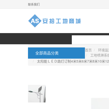
联系我们
首页
环境监
全部商品分类
工地喷淋系
太阳能ＬＥＤ路灯订制4米5米6米7米8米10米1
首页
机械监控
视频监控