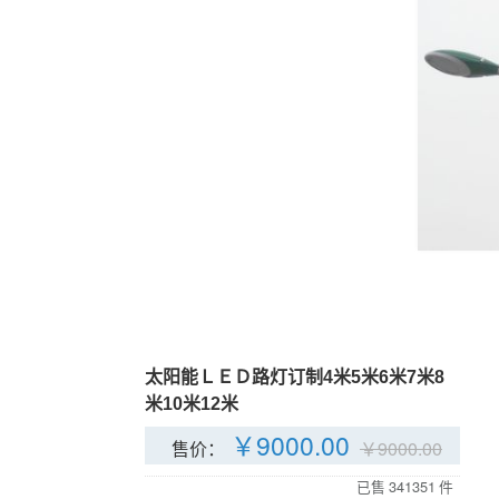
太阳能ＬＥＤ路灯订制4米5米6米7米8
米10米12米
￥
9000.00
售价：
￥
9000.00
已售
341351
件